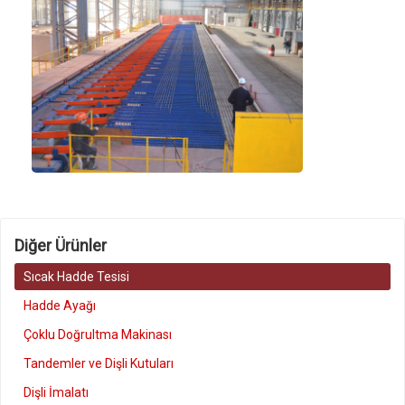
Diğer Ürünler
Sıcak Hadde Tesisi
Hadde Ayağı
Çoklu Doğrultma Makinası
Tandemler ve Dişli Kutuları
Dişli İmalatı